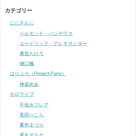
カテゴリー
にじさんじ
ベルモンド・バンデラス
ユードリック・アレキサンダー
勇気ちひろ
樋口楓
ぱりぷろ（Project Paryi）
神楽めあ
ホロライブ
不知火フレア
兎田ぺこら
夏色まつり
尾丸ポルカ