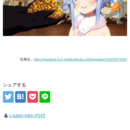
引用元：
https://swallow.5ch.net/test/read.cgi/livejupiter/1605567600/
シェアする
v-tuber-mtm-4545