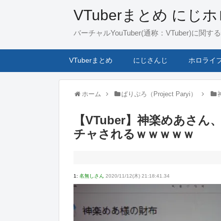
VTuberまとめ にじ
バーチャルYouTuber(通称：VTuber)
VTuberまとめ
にじさんじ
ホロライ
ホーム
ぱりぷろ（Project Paryi）
【VTuber】神楽めあさん
チャされるｗｗｗｗｗ
1:
名無しさん
2020/11/12(木) 21:18:41.34