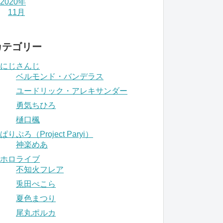
2020年
11月
カテゴリー
にじさんじ
ベルモンド・バンデラス
ユードリック・アレキサンダー
勇気ちひろ
樋口楓
ぱりぷろ（Project Paryi）
神楽めあ
ホロライブ
不知火フレア
兎田ぺこら
夏色まつり
尾丸ポルカ