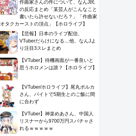
作曲家さんの件について、なんJ民
の反応まとめ「某芸人がこんなこと
書いたら許せないだろ？」「作曲家
オタクカーストの頂点」【ホロライブ】
【悲報】日本のライブ配信、
VTuberだらけになる…他、なんJよ
り注目3スレまとめ
【VTuber】待機画面が一番良いと
思うホロメンは誰？【ホロライブ】
【VTuber/ホロライブ】尾丸ポルカ
さん、バイトで5期生とのご飯に間
に合わず
【VTuber】神楽めあさん、中国人
リスナーから9700万円スパチャさ
れるｗｗｗｗｗ