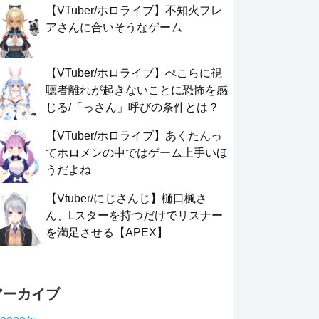
【VTuber/ホロライブ】不知火フレ
アさんに合いそうなゲーム
【VTuber/ホロライブ】ぺこらに視
聴者離れが起きないことに恐怖を感
じる/「っさん」呼びの条件とは？
【VTuber/ホロライブ】あくたんっ
てホロメンの中ではゲーム上手いほ
うだよね
【Vtuber/にじさんじ】樋口楓さ
ん、Lスターを持つだけでリスナー
を満足させる【APEX】
アーカイブ