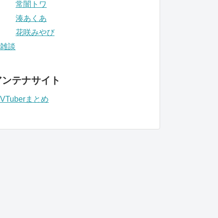
常闇トワ
湊あくあ
花咲みやび
雑談
アンテナサイト
VTuberまとめ